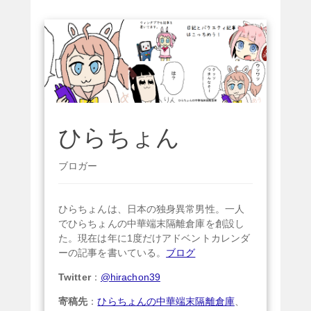
ひらちょん
ブロガー
ひらちょんは、日本の独身異常男性。一人
でひらちょんの中華端末隔離倉庫を創設し
た。現在は年に1度だけアドベントカレンダ
ーの記事を書いている。
ブログ
Twitter
：
@hirachon39
寄稿先
：
ひらちょんの中華端末隔離倉庫
、