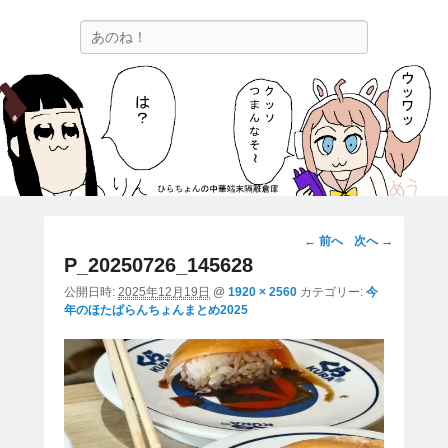
ひらちょんの中華端末隔離倉庫
検
ほたがページ上部にある検索バーを消してくれたサイトです。
索
画
← 前へ
次へ →
像
P_20250726_145628
ナ
公開日時:
2025年12月19日
@
1920 × 2560
カテゴリー:
今
ビ
年のほたぱらんちょんまとめ2025
ゲ
ー
シ
ョ
ン