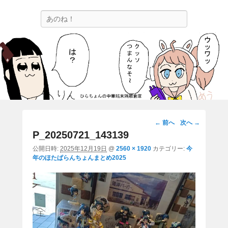
ひらちょんの中華端末隔離倉庫
検
ほたがページ上部にある検索バーを消してくれたサイトです。
索
画
← 前へ
次へ →
像
P_20250721_143139
ナ
公開日時:
2025年12月19日
@
2560 × 1920
カテゴリー:
今
ビ
年のほたぱらんちょんまとめ2025
ゲ
ー
シ
ョ
ン