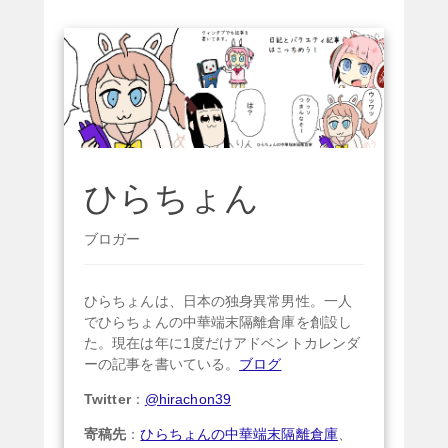
ひらちょん
ブロガー
ひらちょんは、日本の独身異常男性。一人
でひらちょんの中華端末隔離倉庫を創設し
た。現在は年に1度だけアドベントカレンダ
ーの記事を書いている。
ブログ
Twitter
：
@hirachon39
寄稿先
：
ひらちょんの中華端末隔離倉庫
、