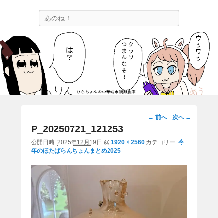
ひらちょんの中華端末隔離倉庫
検
ほたがページ上部にある検索バーを消してくれたサイトです。
索
画
← 前へ
次へ →
像
P_20250721_121253
ナ
公開日時:
2025年12月19日
@
1920 × 2560
カテゴリー:
今
ビ
年のほたぱらんちょんまとめ2025
ゲ
ー
シ
ョ
ン