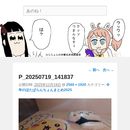
ひらちょんの中華端末隔離倉庫
検
ほたがページ上部にある検索バーを消してくれたサイトです。
索
画
← 前へ
次へ →
像
P_20250719_141837
ナ
公開日時:
2025年12月19日
@
2560 × 1920
カテゴリー:
今
ビ
年のほたぱらんちょんまとめ2025
ゲ
ー
シ
ョ
ン