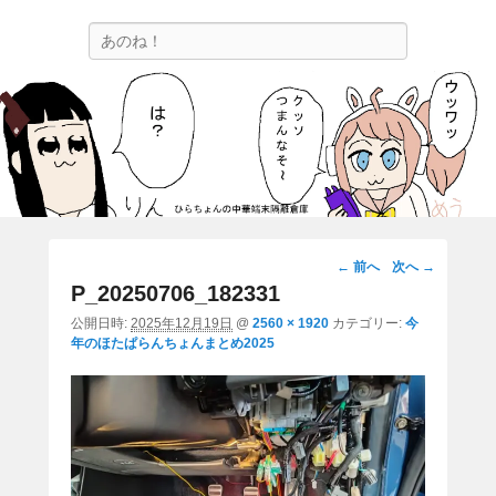
ひらちょんの中華端末隔離倉庫
検
ほたがページ上部にある検索バーを消してくれたサイトです。
索
画
← 前へ
次へ →
像
P_20250706_182331
ナ
公開日時:
2025年12月19日
@
2560 × 1920
カテゴリー:
今
ビ
年のほたぱらんちょんまとめ2025
ゲ
ー
シ
ョ
ン