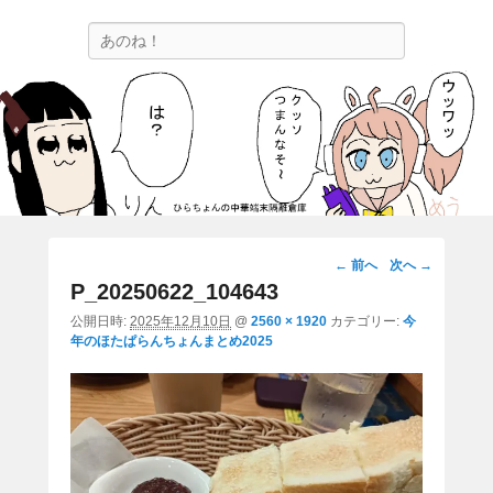
ひらちょんの中華端末隔離倉庫
検
ほたがページ上部にある検索バーを消してくれたサイトです。
索
画
← 前へ
次へ →
像
P_20250622_104643
ナ
公開日時:
2025年12月10日
@
2560 × 1920
カテゴリー:
今
ビ
年のほたぱらんちょんまとめ2025
ゲ
ー
シ
ョ
ン