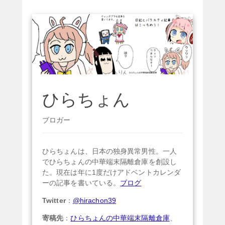
ひらちょん
ブロガー
ひらちょんは、日本の独身異常男性。一人
でひらちょんの中華端末隔離倉庫を創設し
た。現在は年に1度だけアドベントカレンダ
ーの記事を書いている。
ブログ
Twitter
：
@hirachon39
寄稿先
：
ひらちょんの中華端末隔離倉庫
、