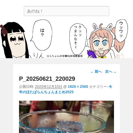
ひらちょんの中華端末隔離倉庫
検
ほたがページ上部にある検索バーを消してくれたサイトです。
索
画
← 前へ
次へ →
像
P_20250621_220029
ナ
公開日時:
2025年12月10日
@
1920 × 2560
カテゴリー:
今
ビ
年のほたぱらんちょんまとめ2025
ゲ
ー
シ
ョ
ン