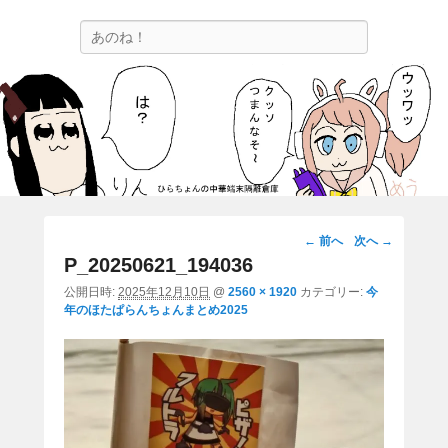
ひらちょんの中華端末隔離倉庫
検
ほたがページ上部にある検索バーを消してくれたサイトです。
索
画
← 前へ
次へ →
像
P_20250621_194036
ナ
公開日時:
2025年12月10日
@
2560 × 1920
カテゴリー:
今
ビ
年のほたぱらんちょんまとめ2025
ゲ
ー
シ
ョ
ン