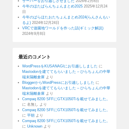
サーバーをお引越しさせました
2026年2月8日
今年のほたぱらんちょんまとめ2025
2025年12月24
日
今年のぱらほたおたちょんまとめ2024(らんさんもい
るよ)
2024年12月24日
VRCで遊園地ワールドを作った話(ギミック解説)
2024年9月8日
最近のコメント
WordPressをKUSANAGIにお引越ししました
に
Mastodonを建ててもらいました – ひらちょんの中華
端末隔離倉庫
より
BloggerからWordPressにお引越ししました
に
Mastodonを建ててもらいました – ひらちょんの中華
端末隔離倉庫
より
Compaq 8200 SFFにGTX1050Tiを載せてみました。
に
名無し
より
Compaq 8200 SFFにGTX1050Tiを載せてみました。
に
平朝
より
Compaq 8200 SFFにGTX1050Tiを載せてみました。
に
Unknown
より