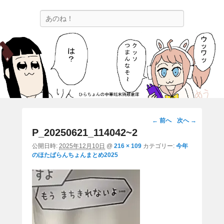
ひらちょんの中華端末隔離倉庫
検
ほたがページ上部にある検索バーを消してくれたサイトです。
索
画
← 前へ
次へ →
像
P_20250621_114042~2
ナ
公開日時:
2025年12月10日
@
216 × 109
カテゴリー:
今年
ビ
のほたぱらんちょんまとめ2025
ゲ
ー
シ
ョ
ン