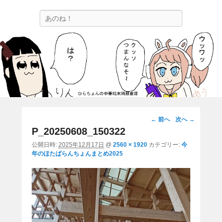
ひらちょんの中華端末隔離倉庫
検
ほたがページ上部にある検索バーを消してくれたサイトです。
索
画
← 前へ
次へ →
像
P_20250608_150322
ナ
公開日時:
2025年12月17日
@
2560 × 1920
カテゴリー:
今
ビ
年のほたぱらんちょんまとめ2025
ゲ
ー
シ
ョ
ン