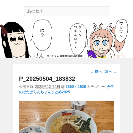
ひらちょんの中華端末隔離倉庫
検
ほたがページ上部にある検索バーを消してくれたサイトです。
索
画
← 前へ
次へ →
像
P_20250504_183832
ナ
公開日時:
2025年12月5日
@
2560 × 1920
カテゴリー:
今年
ビ
のほたぱらんちょんまとめ2025
ゲ
ー
シ
ョ
ン