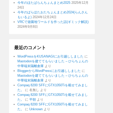
今年のほたぱらんちょんまとめ2025
2025年12月
24日
今年のぱらほたおたちょんまとめ2024(らんさん
もいるよ)
2024年12月24日
VRCで遊園地ワールドを作った話(ギミック解説)
2024年9月8日
最近のコメント
WordPressをKUSANAGIにお引越ししました
に
Mastodonを建ててもらいました – ひらちょんの
中華端末隔離倉庫
より
BloggerからWordPressにお引越ししました
に
Mastodonを建ててもらいました – ひらちょんの
中華端末隔離倉庫
より
Compaq 8200 SFFにGTX1050Tiを載せてみまし
た。
に
名無し
より
Compaq 8200 SFFにGTX1050Tiを載せてみまし
た。
に
平朝
より
Compaq 8200 SFFにGTX1050Tiを載せてみまし
た。
に
Unknown
より