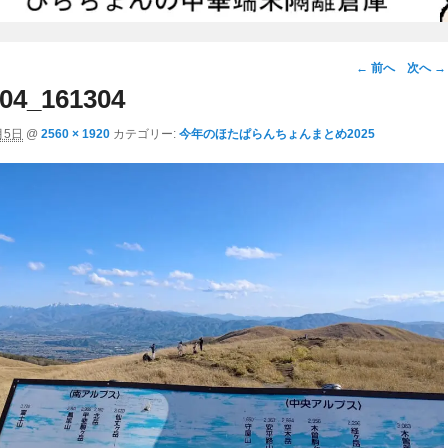
画
← 前へ
次へ →
像
04_161304
ナ
月5日
@
2560 × 1920
カテゴリー:
今年のほたぱらんちょんまとめ2025
ビ
ゲ
ー
シ
ョ
ン