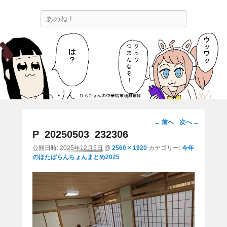
ひらちょんの中華端末隔離倉庫
検
ほたがページ上部にある検索バーを消してくれたサイトです。
索
画
← 前へ
次へ →
像
P_20250503_232306
ナ
公開日時:
2025年12月5日
@
2560 × 1920
カテゴリー:
今年
ビ
のほたぱらんちょんまとめ2025
ゲ
ー
シ
ョ
ン