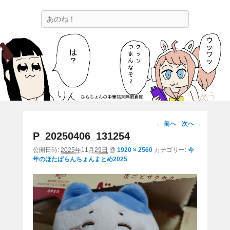
ひらちょんの中華端末隔離倉庫
検
ほたがページ上部にある検索バーを消してくれたサイトです。
索
画
← 前へ
次へ →
像
P_20250406_131254
ナ
公開日時:
2025年11月29日
@
1920 × 2560
カテゴリー:
今
ビ
年のほたぱらんちょんまとめ2025
ゲ
ー
シ
ョ
ン