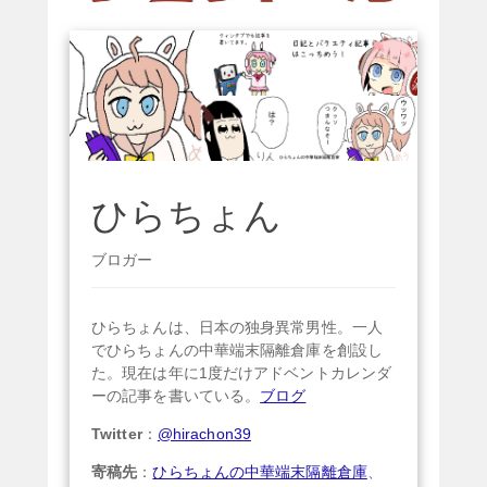
ひらちょん
ブロガー
ひらちょんは、日本の独身異常男性。一人
でひらちょんの中華端末隔離倉庫を創設し
た。現在は年に1度だけアドベントカレンダ
ーの記事を書いている。
ブログ
Twitter
：
@hirachon39
寄稿先
：
ひらちょんの中華端末隔離倉庫
、