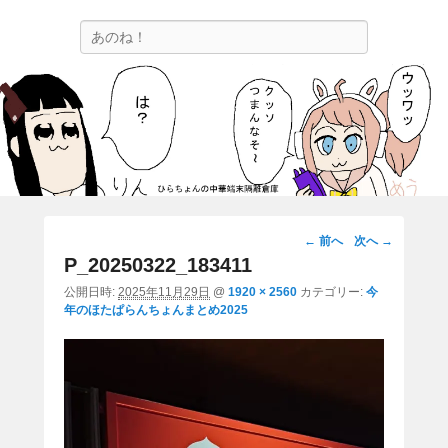
ひらちょんの中華端末隔離倉庫
検
ほたがページ上部にある検索バーを消してくれたサイトです。
索
画
← 前へ
次へ →
像
P_20250322_183411
ナ
公開日時:
2025年11月29日
@
1920 × 2560
カテゴリー:
今
ビ
年のほたぱらんちょんまとめ2025
ゲ
ー
シ
ョ
ン