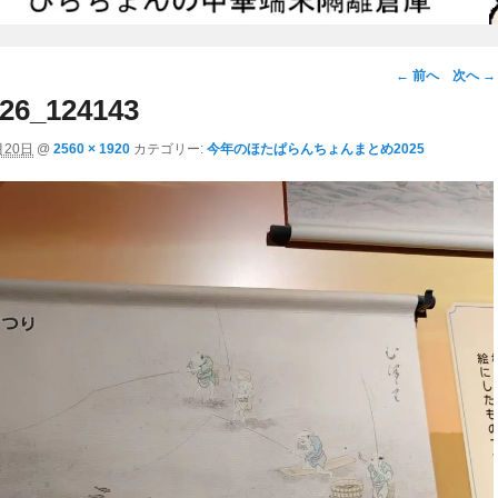
画
← 前へ
次へ →
像
26_124143
ナ
月20日
@
2560 × 1920
カテゴリー:
今年のほたぱらんちょんまとめ2025
ビ
ゲ
ー
シ
ョ
ン