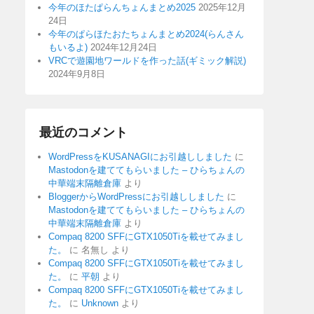
今年のほたぱらんちょんまとめ2025
2025年12月
24日
今年のぱらほたおたちょんまとめ2024(らんさん
もいるよ)
2024年12月24日
VRCで遊園地ワールドを作った話(ギミック解説)
2024年9月8日
最近のコメント
WordPressをKUSANAGIにお引越ししました
に
Mastodonを建ててもらいました – ひらちょんの
中華端末隔離倉庫
より
BloggerからWordPressにお引越ししました
に
Mastodonを建ててもらいました – ひらちょんの
中華端末隔離倉庫
より
Compaq 8200 SFFにGTX1050Tiを載せてみまし
た。
に
名無し
より
Compaq 8200 SFFにGTX1050Tiを載せてみまし
た。
に
平朝
より
Compaq 8200 SFFにGTX1050Tiを載せてみまし
た。
に
Unknown
より