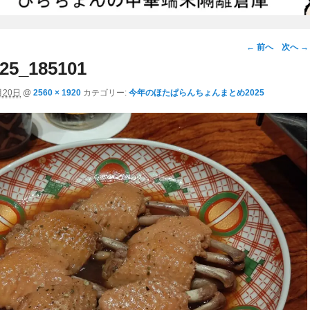
画
← 前へ
次へ →
像
25_185101
ナ
月20日
@
2560 × 1920
カテゴリー:
今年のほたぱらんちょんまとめ2025
ビ
ゲ
ー
シ
ョ
ン