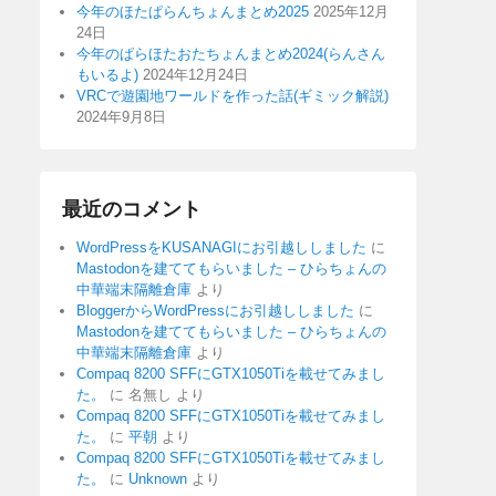
今年のほたぱらんちょんまとめ2025
2025年12月
24日
今年のぱらほたおたちょんまとめ2024(らんさん
もいるよ)
2024年12月24日
VRCで遊園地ワールドを作った話(ギミック解説)
2024年9月8日
最近のコメント
WordPressをKUSANAGIにお引越ししました
に
Mastodonを建ててもらいました – ひらちょんの
中華端末隔離倉庫
より
BloggerからWordPressにお引越ししました
に
Mastodonを建ててもらいました – ひらちょんの
中華端末隔離倉庫
より
Compaq 8200 SFFにGTX1050Tiを載せてみまし
た。
に
名無し
より
Compaq 8200 SFFにGTX1050Tiを載せてみまし
た。
に
平朝
より
Compaq 8200 SFFにGTX1050Tiを載せてみまし
た。
に
Unknown
より