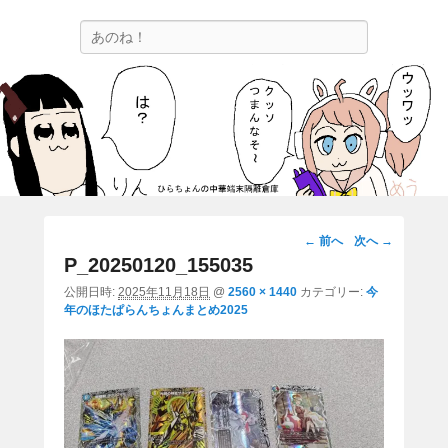
ひらちょんの中華端末隔離倉庫
検
ほたがページ上部にある検索バーを消してくれたサイトです。
索
画
← 前へ
次へ →
像
P_20250120_155035
ナ
公開日時:
2025年11月18日
@
2560 × 1440
カテゴリー:
今
ビ
年のほたぱらんちょんまとめ2025
ゲ
ー
シ
ョ
ン