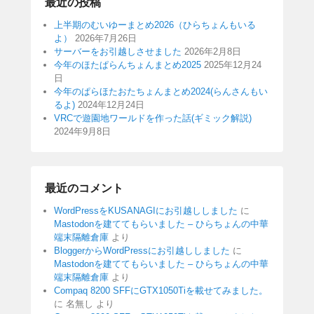
最近の投稿
上半期のむいゆーまとめ2026（ひらちょんもいる
よ）
2026年7月26日
サーバーをお引越しさせました
2026年2月8日
今年のほたぱらんちょんまとめ2025
2025年12月24
日
今年のぱらほたおたちょんまとめ2024(らんさんもい
るよ)
2024年12月24日
VRCで遊園地ワールドを作った話(ギミック解説)
2024年9月8日
最近のコメント
WordPressをKUSANAGIにお引越ししました
に
Mastodonを建ててもらいました – ひらちょんの中華
端末隔離倉庫
より
BloggerからWordPressにお引越ししました
に
Mastodonを建ててもらいました – ひらちょんの中華
端末隔離倉庫
より
Compaq 8200 SFFにGTX1050Tiを載せてみました。
に
名無し
より