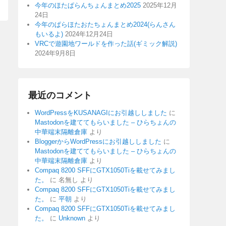
今年のほたぱらんちょんまとめ2025
2025年12月
24日
今年のぱらほたおたちょんまとめ2024(らんさん
もいるよ)
2024年12月24日
VRCで遊園地ワールドを作った話(ギミック解説)
2024年9月8日
最近のコメント
WordPressをKUSANAGIにお引越ししました
に
Mastodonを建ててもらいました – ひらちょんの
中華端末隔離倉庫
より
BloggerからWordPressにお引越ししました
に
Mastodonを建ててもらいました – ひらちょんの
中華端末隔離倉庫
より
Compaq 8200 SFFにGTX1050Tiを載せてみまし
た。
に
名無し
より
Compaq 8200 SFFにGTX1050Tiを載せてみまし
た。
に
平朝
より
Compaq 8200 SFFにGTX1050Tiを載せてみまし
た。
に
Unknown
より