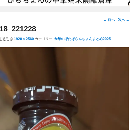
画
← 前へ
次へ →
像
18_221228
ナ
月18日
@
1920 × 2560
カテゴリー:
今年のほたぱらんちょんまとめ2025
ビ
ゲ
ー
シ
ョ
ン