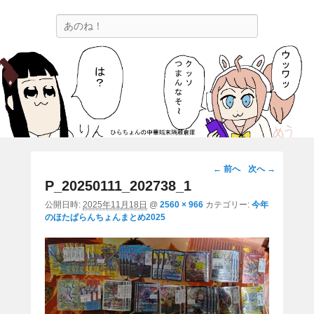
ひらちょんの中華端末隔離倉庫
検
ほたがページ上部にある検索バーを消してくれたサイトです。
索
画
← 前へ
次へ →
像
P_20250111_202738_1
ナ
公開日時:
2025年11月18日
@
2560 × 966
カテゴリー:
今年
ビ
のほたぱらんちょんまとめ2025
ゲ
ー
シ
ョ
ン