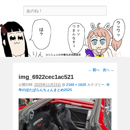
ひらちょんの中華端末隔離倉庫
検
ほたがページ上部にある検索バーを消してくれたサイトです。
索
画
← 前へ
次へ →
像
img_6922cec1ac521
ナ
公開日時:
2025年11月23日
@
2160 × 1620
カテゴリー:
今
ビ
年のほたぱらんちょんまとめ2025
ゲ
ー
シ
ョ
ン