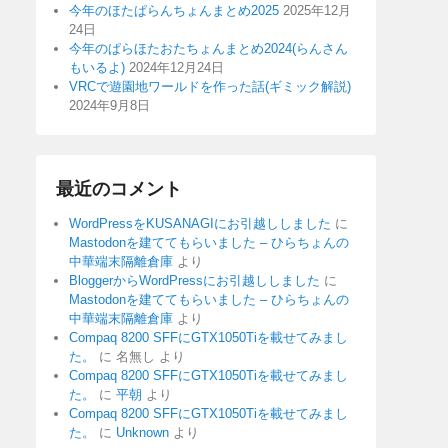
今年のほたぱらんちょんまとめ2025
2025年12月
24日
今年のぱらほたおたちょんまとめ2024(らんさん
もいるよ)
2024年12月24日
VRCで遊園地ワールドを作った話(ギミック解説)
2024年9月8日
最近のコメント
WordPressをKUSANAGIにお引越ししました
に
Mastodonを建ててもらいました – ひらちょんの
中華端末隔離倉庫
より
BloggerからWordPressにお引越ししました
に
Mastodonを建ててもらいました – ひらちょんの
中華端末隔離倉庫
より
Compaq 8200 SFFにGTX1050Tiを載せてみまし
た。
に
名無し
より
Compaq 8200 SFFにGTX1050Tiを載せてみまし
た。
に
平朝
より
Compaq 8200 SFFにGTX1050Tiを載せてみまし
た。
に
Unknown
より