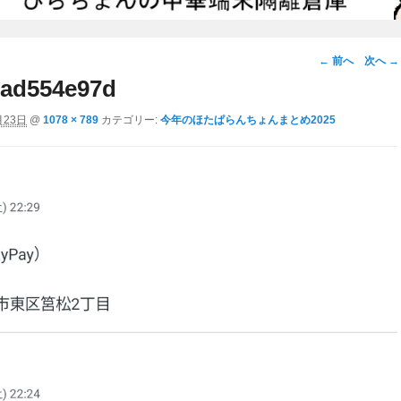
画
← 前へ
次へ →
像
ad554e97d
ナ
月23日
@
1078 × 789
カテゴリー:
今年のほたぱらんちょんまとめ2025
ビ
ゲ
ー
シ
ョ
ン