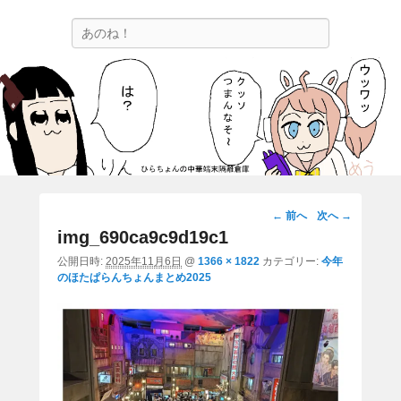
ひらちょんの中華端末隔離倉庫
検
ほたがページ上部にある検索バーを消してくれたサイトです。
索
画
← 前へ
次へ →
像
img_690ca9c9d19c1
ナ
公開日時:
2025年11月6日
@
1366 × 1822
カテゴリー:
今年
ビ
のほたぱらんちょんまとめ2025
ゲ
ー
シ
ョ
ン