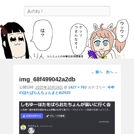
ひらちょんの中華端末隔離倉庫
検
ほたがページ上部にある検索バーを消してくれたサイトです。
索
画
← 前へ
次へ →
像
img_68f499042a2db
ナ
公開日時:
2025年10月19日
@
1427 × 763
カテゴリー:
今年
ビ
のほたぱらんちょんまとめ2025
ゲ
ー
シ
ョ
ン