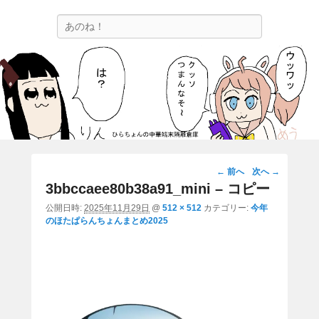
ひらちょんの中華端末隔離倉庫
検
ほたがページ上部にある検索バーを消してくれたサイトです。
索
画
← 前へ
次へ →
像
3bbccaee80b38a91_mini – コピー
ナ
公開日時:
2025年11月29日
@
512 × 512
カテゴリー:
今年
ビ
のほたぱらんちょんまとめ2025
ゲ
ー
シ
ョ
ン