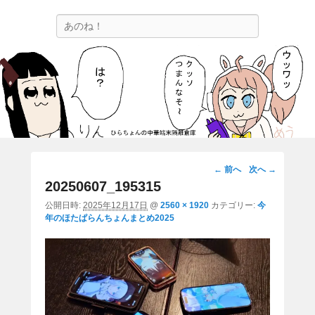
ひらちょんの中華端末隔離倉庫
検
ほたがページ上部にある検索バーを消してくれたサイトです。
索
画
← 前へ
次へ →
像
20250607_195315
ナ
公開日時:
2025年12月17日
@
2560 × 1920
カテゴリー:
今
ビ
年のほたぱらんちょんまとめ2025
ゲ
ー
シ
ョ
ン