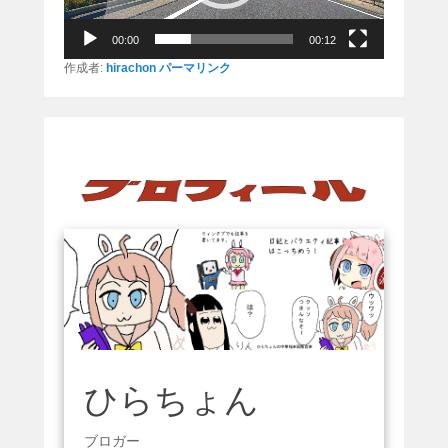
ー
00:00
00:12
作成者:
hirachon
パーマリンク
ひらちょん
ブロガー