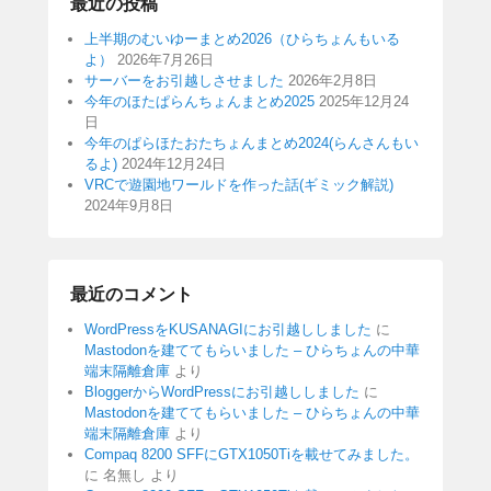
最近の投稿
上半期のむいゆーまとめ2026（ひらちょんもいる
よ）
2026年7月26日
サーバーをお引越しさせました
2026年2月8日
今年のほたぱらんちょんまとめ2025
2025年12月24
日
今年のぱらほたおたちょんまとめ2024(らんさんもい
るよ)
2024年12月24日
VRCで遊園地ワールドを作った話(ギミック解説)
2024年9月8日
最近のコメント
WordPressをKUSANAGIにお引越ししました
に
Mastodonを建ててもらいました – ひらちょんの中華
端末隔離倉庫
より
BloggerからWordPressにお引越ししました
に
Mastodonを建ててもらいました – ひらちょんの中華
端末隔離倉庫
より
Compaq 8200 SFFにGTX1050Tiを載せてみました。
に
名無し
より