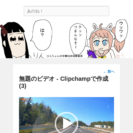
ひらちょんの中華端末隔離倉庫
検
ほたがページ上部にある検索バーを消してくれたサイトです。
索
投
←
前へ
稿
無題のビデオ ‐ Clipchampで作成
ナ
(3)
ビ
ゲ
動
ー
画
シ
プ
ョ
レ
ン
ー
ヤ