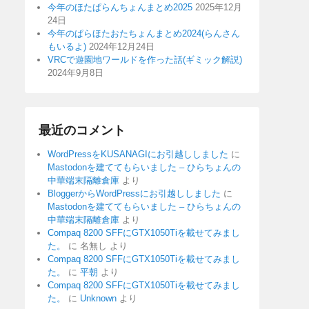
今年のほたぱらんちょんまとめ2025
2025年12月
24日
今年のぱらほたおたちょんまとめ2024(らんさん
もいるよ)
2024年12月24日
VRCで遊園地ワールドを作った話(ギミック解説)
2024年9月8日
最近のコメント
WordPressをKUSANAGIにお引越ししました
に
Mastodonを建ててもらいました – ひらちょんの
中華端末隔離倉庫
より
BloggerからWordPressにお引越ししました
に
Mastodonを建ててもらいました – ひらちょんの
中華端末隔離倉庫
より
Compaq 8200 SFFにGTX1050Tiを載せてみまし
た。
に
名無し
より
Compaq 8200 SFFにGTX1050Tiを載せてみまし
た。
に
平朝
より
Compaq 8200 SFFにGTX1050Tiを載せてみまし
た。
に
Unknown
より