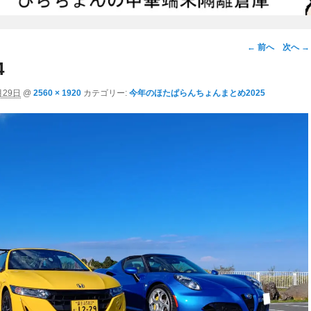
画
← 前へ
次へ →
像
4
ナ
月29日
@
2560 × 1920
カテゴリー:
今年のほたぱらんちょんまとめ2025
ビ
ゲ
ー
シ
ョ
ン