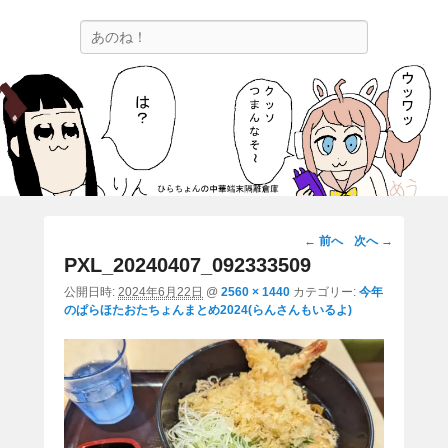
ひらちょんの中華端末隔離倉庫
検
ほたがページ上部にある検索バーを消してくれたサイトです。
索
画
← 前へ
次へ →
像
PXL_20240407_092333509
ナ
公開日時:
2024年6月22日
@
2560 × 1440
カテゴリー:
今年
ビ
のぱらほたおたちょんまとめ2024(らんさんもいるよ)
ゲ
ー
シ
ョ
ン