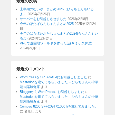
最近の投稿
上半期のむいゆーまとめ2026（ひらちょんもいる
よ）
2026年7月26日
サーバーをお引越しさせました
2026年2月8日
今年のほたぱらんちょんまとめ2025
2025年12月24
日
今年のぱらほたおたちょんまとめ2024(らんさんもい
るよ)
2024年12月24日
VRCで遊園地ワールドを作った話(ギミック解説)
2024年9月8日
最近のコメント
WordPressをKUSANAGIにお引越ししました
に
Mastodonを建ててもらいました – ひらちょんの中華
端末隔離倉庫
より
BloggerからWordPressにお引越ししました
に
Mastodonを建ててもらいました – ひらちょんの中華
端末隔離倉庫
より
Compaq 8200 SFFにGTX1050Tiを載せてみました。
に
名無し
より