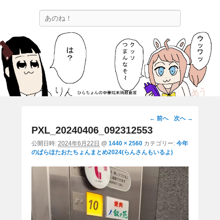
ひらちょんの中華端末隔離倉庫
検
ほたがページ上部にある検索バーを消してくれたサイトです。
索
画
← 前へ
次へ →
像
PXL_20240406_092312553
ナ
公開日時:
2024年6月22日
@
1440 × 2560
カテゴリー:
今年
ビ
のぱらほたおたちょんまとめ2024(らんさんもいるよ)
ゲ
ー
シ
ョ
ン