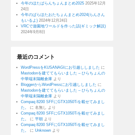
今年のほたぱらんちょんまとめ2025
2025年12月
24日
今年のぱらほたおたちょんまとめ2024(らんさん
もいるよ)
2024年12月24日
VRCで遊園地ワールドを作った話(ギミック解説)
2024年9月8日
最近のコメント
WordPressをKUSANAGIにお引越ししました
に
Mastodonを建ててもらいました – ひらちょんの
中華端末隔離倉庫
より
BloggerからWordPressにお引越ししました
に
Mastodonを建ててもらいました – ひらちょんの
中華端末隔離倉庫
より
Compaq 8200 SFFにGTX1050Tiを載せてみまし
た。
に
名無し
より
Compaq 8200 SFFにGTX1050Tiを載せてみまし
た。
に
平朝
より
Compaq 8200 SFFにGTX1050Tiを載せてみまし
た。
に
Unknown
より