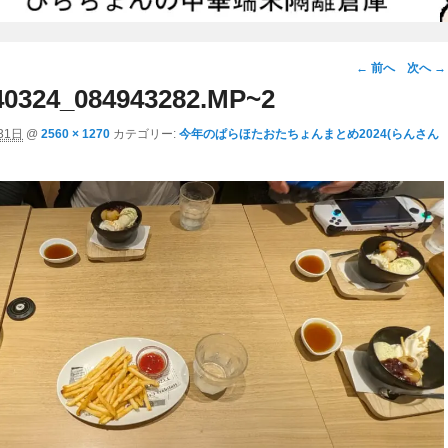
画
← 前へ
次へ →
像
0324_084943282.MP~2
ナ
31日
@
2560 × 1270
カテゴリー:
今年のぱらほたおたちょんまとめ2024(らんさん
ビ
ゲ
ー
シ
ョ
ン