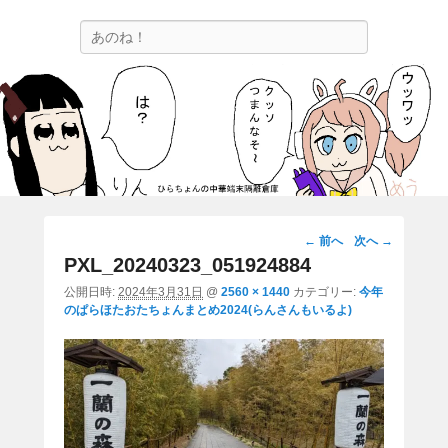
ひらちょんの中華端末隔離倉庫
検
ほたがページ上部にある検索バーを消してくれたサイトです。
索
画
← 前へ
次へ →
像
PXL_20240323_051924884
ナ
公開日時:
2024年3月31日
@
2560 × 1440
カテゴリー:
今年
ビ
のぱらほたおたちょんまとめ2024(らんさんもいるよ)
ゲ
ー
シ
ョ
ン