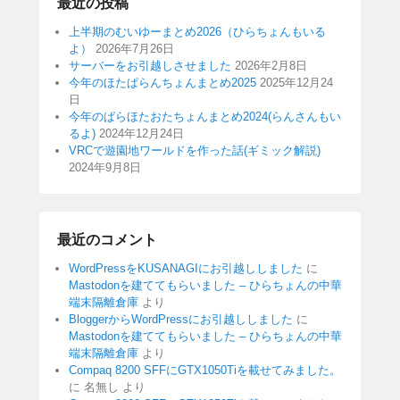
最近の投稿
上半期のむいゆーまとめ2026（ひらちょんもいる
よ）
2026年7月26日
サーバーをお引越しさせました
2026年2月8日
今年のほたぱらんちょんまとめ2025
2025年12月24
日
今年のぱらほたおたちょんまとめ2024(らんさんもい
るよ)
2024年12月24日
VRCで遊園地ワールドを作った話(ギミック解説)
2024年9月8日
最近のコメント
WordPressをKUSANAGIにお引越ししました
に
Mastodonを建ててもらいました – ひらちょんの中華
端末隔離倉庫
より
BloggerからWordPressにお引越ししました
に
Mastodonを建ててもらいました – ひらちょんの中華
端末隔離倉庫
より
Compaq 8200 SFFにGTX1050Tiを載せてみました。
に
名無し
より