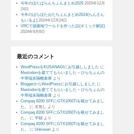
今年のほたぱらんちょんまとめ2025
2025年12月
24日
今年のぱらほたおたちょんまとめ2024(らんさん
もいるよ)
2024年12月24日
VRCで遊園地ワールドを作った話(ギミック解説)
2024年9月8日
最近のコメント
WordPressをKUSANAGIにお引越ししました
に
Mastodonを建ててもらいました – ひらちょんの
中華端末隔離倉庫
より
BloggerからWordPressにお引越ししました
に
Mastodonを建ててもらいました – ひらちょんの
中華端末隔離倉庫
より
Compaq 8200 SFFにGTX1050Tiを載せてみまし
た。
に
名無し
より
Compaq 8200 SFFにGTX1050Tiを載せてみまし
た。
に
平朝
より
Compaq 8200 SFFにGTX1050Tiを載せてみまし
た。
に
Unknown
より