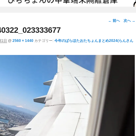
画
← 前へ
次へ →
像
0322_023333677
ナ
31日
@
2560 × 1440
カテゴリー:
今年のぱらほたおたちょんまとめ2024(らんさん
ビ
ゲ
ー
シ
ョ
ン