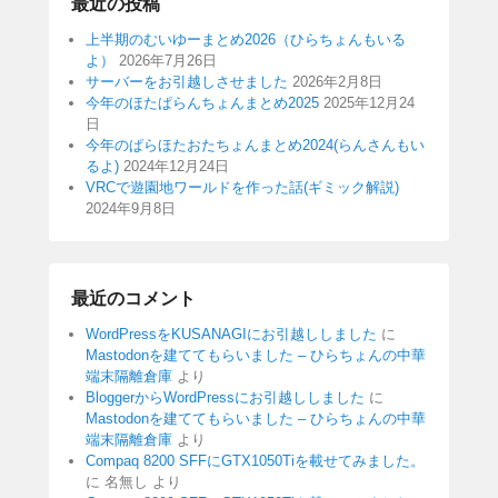
最近の投稿
上半期のむいゆーまとめ2026（ひらちょんもいる
よ）
2026年7月26日
サーバーをお引越しさせました
2026年2月8日
今年のほたぱらんちょんまとめ2025
2025年12月24
日
今年のぱらほたおたちょんまとめ2024(らんさんもい
るよ)
2024年12月24日
VRCで遊園地ワールドを作った話(ギミック解説)
2024年9月8日
最近のコメント
WordPressをKUSANAGIにお引越ししました
に
Mastodonを建ててもらいました – ひらちょんの中華
端末隔離倉庫
より
BloggerからWordPressにお引越ししました
に
Mastodonを建ててもらいました – ひらちょんの中華
端末隔離倉庫
より
Compaq 8200 SFFにGTX1050Tiを載せてみました。
に
名無し
より