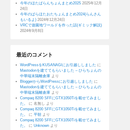
今年のほたぱらんちょんまとめ2025
2025年12月
24日
今年のぱらほたおたちょんまとめ2024(らんさん
もいるよ)
2024年12月24日
VRCで遊園地ワールドを作った話(ギミック解説)
2024年9月8日
最近のコメント
WordPressをKUSANAGIにお引越ししました
に
Mastodonを建ててもらいました – ひらちょんの
中華端末隔離倉庫
より
BloggerからWordPressにお引越ししました
に
Mastodonを建ててもらいました – ひらちょんの
中華端末隔離倉庫
より
Compaq 8200 SFFにGTX1050Tiを載せてみまし
た。
に
名無し
より
Compaq 8200 SFFにGTX1050Tiを載せてみまし
た。
に
平朝
より
Compaq 8200 SFFにGTX1050Tiを載せてみまし
た。
に
Unknown
より