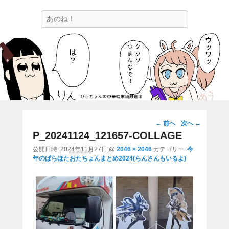
ひらちょんの中華端末隔離倉庫
検
ほたがページ上部にある検索バーを消してくれたサイトです。
索
画
← 前へ
次へ →
像
P_20241124_121657-COLLAGE
ナ
公開日時:
2024年11月27日
@
2046 × 2046
カテゴリー:
今
ビ
年のぱらほたおたちょんまとめ2024(らんさんもいるよ)
ゲ
ー
シ
ョ
ン