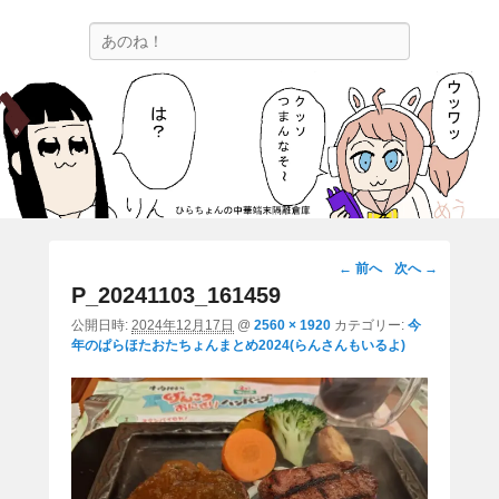
ひらちょんの中華端末隔離倉庫
検
ほたがページ上部にある検索バーを消してくれたサイトです。
索
画
← 前へ
次へ →
像
P_20241103_161459
ナ
公開日時:
2024年12月17日
@
2560 × 1920
カテゴリー:
今
ビ
年のぱらほたおたちょんまとめ2024(らんさんもいるよ)
ゲ
ー
シ
ョ
ン