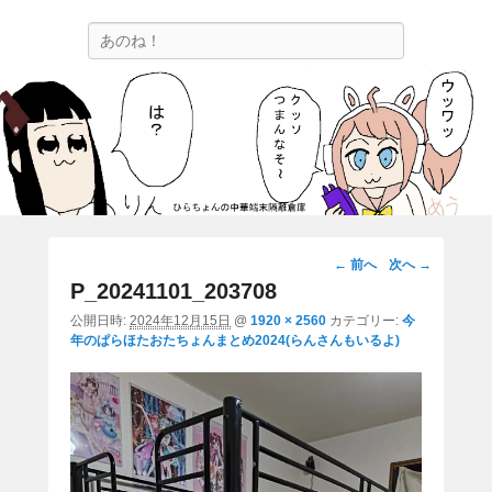
ひらちょんの中華端末隔離倉庫
検
ほたがページ上部にある検索バーを消してくれたサイトです。
索
画
← 前へ
次へ →
像
P_20241101_203708
ナ
公開日時:
2024年12月15日
@
1920 × 2560
カテゴリー:
今
ビ
年のぱらほたおたちょんまとめ2024(らんさんもいるよ)
ゲ
ー
シ
ョ
ン