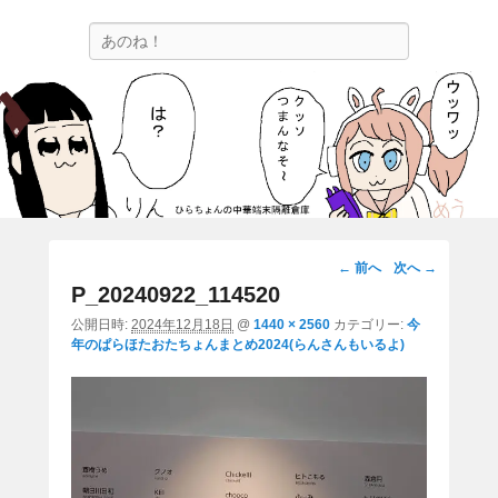
ひらちょんの中華端末隔離倉庫
検
ほたがページ上部にある検索バーを消してくれたサイトです。
索
画
← 前へ
次へ →
像
P_20240922_114520
ナ
公開日時:
2024年12月18日
@
1440 × 2560
カテゴリー:
今
ビ
年のぱらほたおたちょんまとめ2024(らんさんもいるよ)
ゲ
ー
シ
ョ
ン