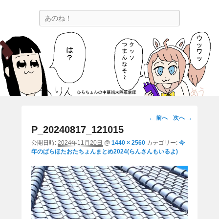
ひらちょんの中華端末隔離倉庫
検
ほたがページ上部にある検索バーを消してくれたサイトです。
索
画
← 前へ
次へ →
像
P_20240817_121015
ナ
公開日時:
2024年11月20日
@
1440 × 2560
カテゴリー:
今
ビ
年のぱらほたおたちょんまとめ2024(らんさんもいるよ)
ゲ
ー
シ
ョ
ン