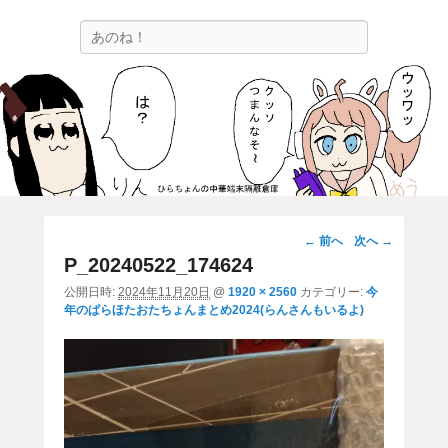
ひらちょんの中華端末隔離倉庫
検
ほたがページ上部にある検索バーを消してくれたサイトです。
索
画
← 前へ
次へ →
像
P_20240522_174624
ナ
公開日時:
2024年11月20日
@
1920 × 2560
カテゴリー:
今
ビ
年のぱらほたおたちょんまとめ2024(らんさんもいるよ)
ゲ
ー
シ
ョ
ン