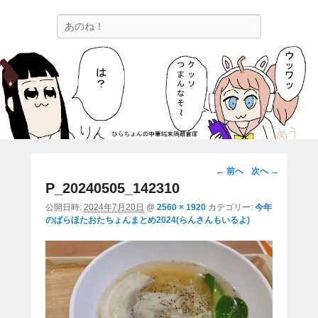
ひらちょんの中華端末隔離倉庫
検
ほたがページ上部にある検索バーを消してくれたサイトです。
索
画
← 前へ
次へ →
像
P_20240505_142310
ナ
公開日時:
2024年7月20日
@
2560 × 1920
カテゴリー:
今年
ビ
のぱらほたおたちょんまとめ2024(らんさんもいるよ)
ゲ
ー
シ
ョ
ン