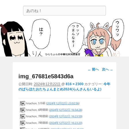
ひらちょんの中華端末隔離倉庫
検
ほたがページ上部にある検索バーを消してくれたサイトです。
索
画
← 前へ
次へ →
像
img_67681e5843d6a
ナ
公開日時:
2024年12月22日
@
816 × 2300
カテゴリー:
今年
ビ
のぱらほたおたちょんまとめ2024(らんさんもいるよ)
ゲ
ー
シ
ョ
ン