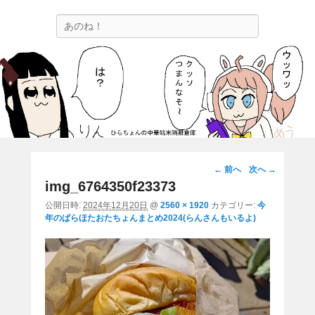
ひらちょんの中華端末隔離倉庫
検
ほたがページ上部にある検索バーを消してくれたサイトです。
索
画
← 前へ
次へ →
像
img_6764350f23373
ナ
公開日時:
2024年12月20日
@
2560 × 1920
カテゴリー:
今
ビ
年のぱらほたおたちょんまとめ2024(らんさんもいるよ)
ゲ
ー
シ
ョ
ン