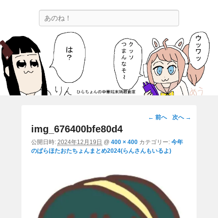
ひらちょんの中華端末隔離倉庫
検
ほたがページ上部にある検索バーを消してくれたサイトです。
索
画
← 前へ
次へ →
像
img_676400bfe80d4
ナ
公開日時:
2024年12月19日
@
400 × 400
カテゴリー:
今年
ビ
のぱらほたおたちょんまとめ2024(らんさんもいるよ)
ゲ
ー
シ
ョ
ン