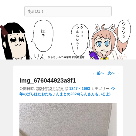
ひらちょんの中華端末隔離倉庫
検
ほたがページ上部にある検索バーを消してくれたサイトです。
索
画
← 前へ
次へ →
像
img_676044923a8f1
ナ
公開日時:
2024年12月17日
@
1247 × 1663
カテゴリー:
今
ビ
年のぱらほたおたちょんまとめ2024(らんさんもいるよ)
ゲ
ー
シ
ョ
ン