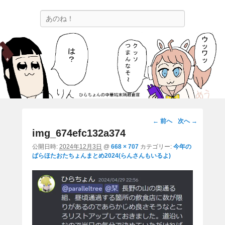
ひらちょんの中華端末隔離倉庫
検
ほたがページ上部にある検索バーを消してくれたサイトです。
索
画
← 前へ
次へ →
像
img_674efc132a374
ナ
公開日時:
2024年12月3日
@
668 × 707
カテゴリー:
今年の
ビ
ぱらほたおたちょんまとめ2024(らんさんもいるよ)
ゲ
ー
シ
ョ
ン