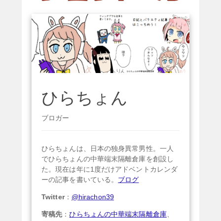
ひらちょん
ブロガー
ひらちょんは、日本の独身異常男性。一人
でひらちょんの中華端末隔離倉庫を創設し
た。現在は年に1度だけアドベントカレンダ
ーの記事を書いている。
ブログ
Twitter
：
@hirachon39
寄稿先
：
ひらちょんの中華端末隔離倉庫
、