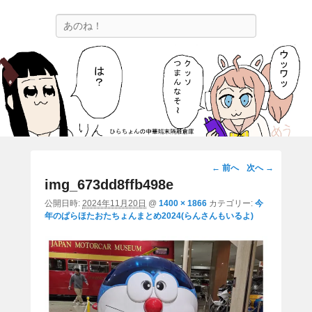
ひらちょんの中華端末隔離倉庫
検
ほたがページ上部にある検索バーを消してくれたサイトです。
索
画
← 前へ
次へ →
像
img_673dd8ffb498e
ナ
公開日時:
2024年11月20日
@
1400 × 1866
カテゴリー:
今
ビ
年のぱらほたおたちょんまとめ2024(らんさんもいるよ)
ゲ
ー
シ
ョ
ン