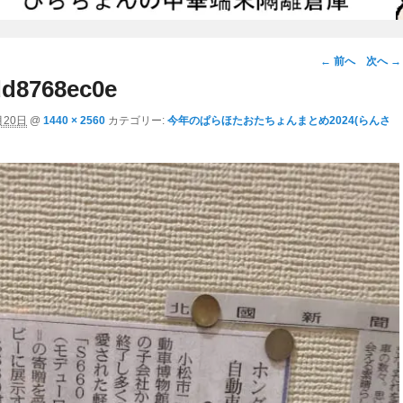
画
← 前へ
次へ →
像
d8768ec0e
ナ
月20日
@
1440 × 2560
カテゴリー:
今年のぱらほたおたちょんまとめ2024(らんさ
ビ
ゲ
ー
シ
ョ
ン