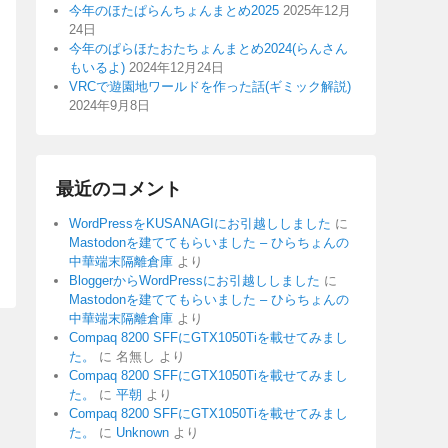
今年のほたぱらんちょんまとめ2025
2025年12月
24日
今年のぱらほたおたちょんまとめ2024(らんさん
もいるよ)
2024年12月24日
VRCで遊園地ワールドを作った話(ギミック解説)
2024年9月8日
最近のコメント
WordPressをKUSANAGIにお引越ししました
に
Mastodonを建ててもらいました – ひらちょんの
中華端末隔離倉庫
より
BloggerからWordPressにお引越ししました
に
Mastodonを建ててもらいました – ひらちょんの
中華端末隔離倉庫
より
Compaq 8200 SFFにGTX1050Tiを載せてみまし
た。
に
名無し
より
Compaq 8200 SFFにGTX1050Tiを載せてみまし
た。
に
平朝
より
Compaq 8200 SFFにGTX1050Tiを載せてみまし
た。
に
Unknown
より