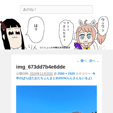
ひらちょんの中華端末隔離倉庫
検
ほたがページ上部にある検索バーを消してくれたサイトです。
索
画
← 前へ
次へ →
像
img_673dd7b4e6dde
ナ
公開日時:
2024年11月20日
@
2560 × 1920
カテゴリー:
今
ビ
年のぱらほたおたちょんまとめ2024(らんさんもいるよ)
ゲ
ー
シ
ョ
ン